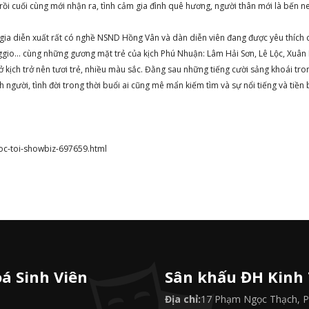
 rồi cuối cùng mới nhận ra, tình cảm gia đình quê hương, người thân mới là bến 
m gia diễn xuất rất có nghề NSND Hồng Vân và dàn diễn viên đang được yêu thích
ggio… cùng những gương mặt trẻ của kịch Phú Nhuận: Lâm Hải Sơn, Lê Lộc, Xuân 
ịch trở nên tươi trẻ, nhiều màu sắc. Đằng sau những tiếng cười sảng khoái tro
h người, tình đời trong thời buổi ai cũng mê mẩn kiếm tìm và sự nổi tiếng và tiền 
goc-toi-showbiz-697659.html
á Sinh Viên
Sân khấu ĐH Kinh
Địa chỉ:
17 Phạm Ngọc Thạch, P.