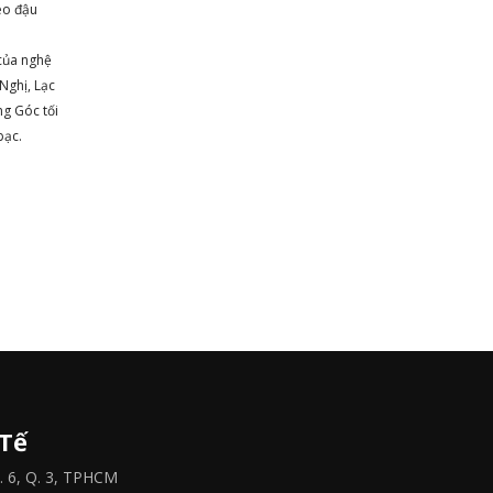
neo đậu
 của nghệ
Nghị, Lạc
ng Góc tối
bạc.
 Tế
 6, Q. 3, TPHCM