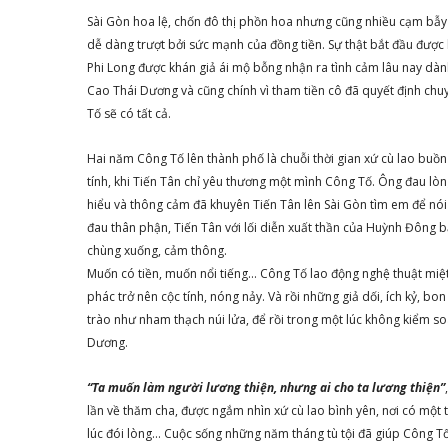
Sài Gòn hoa lệ, chốn đô thị phồn hoa nhưng cũng nhiều cạm bẫy g
dễ dàng trượt bởi sức mạnh của đồng tiền. Sự thật bắt đầu được
Phi Long được khán giả ái mộ bỗng nhận ra tình cảm lâu nay dành c
Cao Thái Dương và cũng chính vì tham tiền cô đã quyết định ch
Tố sẽ có tất cả.
Hai năm Công Tố lên thành phố là chuỗi thời gian xứ cù lao buồn
tính, khi Tiến Tân chỉ yêu thương một mình Công Tố. Ông đau lòn
hiểu và thông cảm đã khuyên Tiến Tân lên Sài Gòn tìm em để nói r
đau thân phận, Tiến Tân với lối diễn xuất thần của Huỳnh Đông 
chùng xuống, cảm thông.
Muốn có tiền, muốn nổi tiếng… Công Tố lao động nghệ thuật miệt
phác trở nên cộc tính, nóng nảy. Và rồi những giả dối, ích kỷ, bon
trào như nham thạch núi lửa, để rồi trong một lúc không kiểm s
Dương.
“Ta muốn làm người lương thiện, nhưng ai cho ta lương thiện”
lần về thăm cha, được ngắm nhìn xứ cù lao bình yên, nơi có một
lúc đói lòng… Cuộc sống những năm tháng tù tội đã giúp Công T