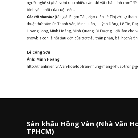
người nghệ sĩ phải vượt qua nhiều cám dỗ vật chất, tình cảm” để
bình yên nhất của cuộc đời…
Góc tối showbiz
(tác giả: Phạm Tân, đạo diễn Lê Tín) với sự tha
thuật thứ bảy: Ốc Thanh Vân, Minh Luân, Huỳnh Đông, Lê Tín, Ba
Hoàng Long, Minh Hoàng, Minh Quang, Di Dương… đã làm cho vở k
showbiz còn là nỗi đau đớn của trớ trêu thân phận, bài học về tìn
Lê Công Sơn
Ảnh: Minh Hoàng
http://thanhnien.vn/van-hoa/lot-tran-nhung-mang-khuat-trong-
Sân khấu Hồng Vân (Nhà Văn Ho
TPHCM)