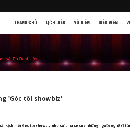
TRANG CHỦ
LỊCH DIỄN
VỞ DIỄN
DIỄN VIÊN
V
hot với Đá Đoạt Hồn
g 'Góc tối showbiz'
hài kịch mới Góc tối showbiz như sự chia sẻ của những người nghệ sĩ từ