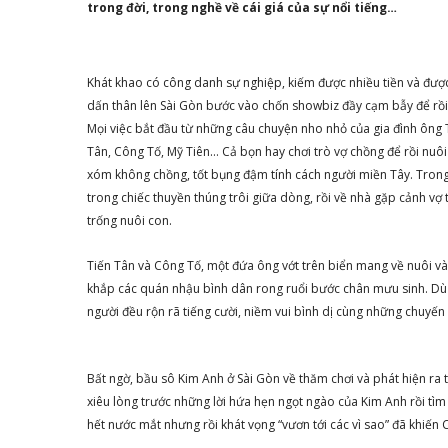
trong đời, trong nghề về cái giá của sự nổi tiếng…
Khát khao có công danh sự nghiệp, kiếm được nhiều tiền và đượ
dấn thân lên Sài Gòn bước vào chốn showbiz đầy cạm bẫy để rồi
Mọi việc bắt đầu từ những câu chuyện nho nhỏ của gia đình ông T
Tân, Công Tố, Mỹ Tiên… Cả bọn hay chơi trò vợ chồng để rồi nuô
xóm không chồng, tốt bụng đậm tính cách người miền Tây. Trong
trong chiếc thuyền thúng trôi giữa dòng, rồi về nhà gặp cảnh vợ
trống nuôi con.
Tiến Tân và Công Tố, một đứa ông vớt trên biển mang về nuôi và g
khắp các quán nhậu bình dân rong ruổi bước chân mưu sinh. Dù c
người đều rộn rã tiếng cười, niềm vui bình dị cùng những chuyến 
Bất ngờ, bầu sô Kim Anh ở Sài Gòn về thăm chơi và phát hiện ra 
xiêu lòng trước những lời hứa hẹn ngọt ngào của Kim Anh rồi tìm
hết nước mắt nhưng rồi khát vọng “vươn tới các vì sao” đã khiến 