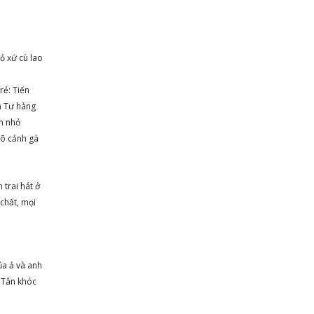
ỏ xứ cù lao
rẻ: Tiến
à Tư hàng
n nhỏ
võ cảnh gà
 trai hát ở
chất, mọi
ủa ả và anh
n Tân khóc