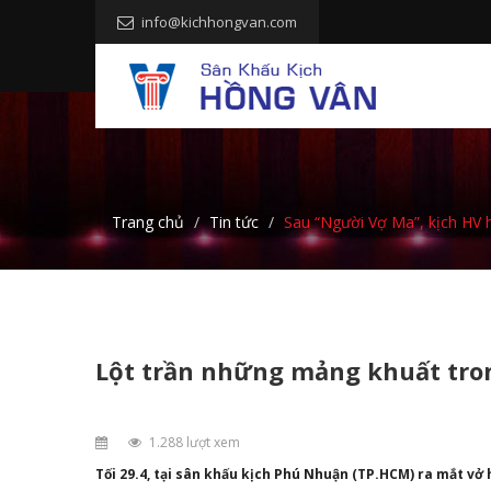
info@kichhongvan.com
Trang chủ
Tin tức
Sau “Người Vợ Ma”, kịch HV 
Lột trần những mảng khuất tron
1.288 lượt xem
Tối 29.4, tại sân khấu kịch Phú Nhuận (TP.HCM) ra mắt vở 