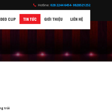
Hotline:
028 2244 6454
-
0828521252
IDEO CLIP
TIN TỨC
GIỚI THIỆU
LIÊN HỆ
ng trải