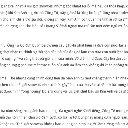
iăng ra, nhất là với giới showbiz, những góc khuất tội lỗi mà nếu đã thỏa hiệp, 
 hé lộ khi Kim Anh, người mà Công Tố, bây giờ đã là “ông hoàng” dòng nhạc bol
ho anh chỉ là trò giả dối. Không chỉ vậy, Kim Anh còn quan hệ tình ái với ca sĩ 
uyển nhượng anh cho bầu sô Hoàng Sĩ ở hải ngoại mà chỉ cần một đêm ngủ với ôn
 hiu. Ông Tư Cô đơn buồn bã trở nên cáu gắt khi phát hiện ra đứa con nuôi lại là
g chợt nhận ra chính sự thù hận đàn bà của ông đã làm cho đứa con nuôi lệch lạ
õ suy nghĩ và sống thật với giới tính của mình. Vở diễn như được đẩy lên tận cùn
bằng những giọt nước mắt trào tuôn của anh đã làm cho không khí khán phòng tr
 mài. Thế nhưng cũng chính đồng tiền đã biến anh từ một chàng thanh niên nhà 
 chen của thế giới showbiz như sự “nứt gãy” âm ỉ của lớp vỏ trái đất, tới lúc bùng
oát được mình “ông hoàng” bolero dùng vũ lực giết chết bầu sô Kim Anh và ca sĩ 
, ba năm sống trong ánh hào quang của người nghệ sĩ nổi tiếng, Công Tố mong 
 tuổi thơ hồn nhiên chơi trò đám cưới, có bà Tư tốt bụng hay mang cơm nguội sa
ố nhận ra: “Thế giới showbiz không hào quang như mọi người lầm tưởng mà nơi ấ