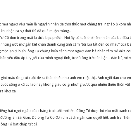
c mọi người yêu mến là nguyên nhân đã thôi thúc một chàng trai nghèo ở xóm nh
 khi nhận ra sự thật thì đã quá muộn màng…
ư Cô đơn trong mái lá dừa bạc phếch. Nơi ấy có tuổi thơ hồn nhiên của ba đứa t
i những ước mơ gắn kết chân thành cùng tình cảm “tối lửa tắt đèn có nhau” của b
 một lần đi biển, ông Tư chứng kiến cảnh một người đàn bà nhẫn tâm bỏ đứa co
 thân yêu đầu ấp tay gối của mình ngoại tình, từ đó ông trở nên hận… đàn bà, vò 
iọt máu ông rứt ruột đẻ ra thân thiết như anh em ruột thịt. Anh ngồi đàn cho em
uộc sống ở xứ cù lao này không giàu có gì nhưng vượt qua nhiều thiếu thốn vật 
ra khơi xa.
tiếng hát ngọt ngào của chàng trai tuổi mới lớn. Công Tố được lọt vào mắt xanh c
 đường lên Sài Gòn. Dù ông Tư Cô đơn tìm cách ngăn cản quyết liệt, anh trai Tiế
Công Tố bất chấp tất cả.