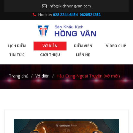
info@kichhongvan.com
Hotline:
028 2244 6454
-
0828521252
LỊCH DIỄN
VỞ DIỄN
DIỄN VIÊN
VIDEO CLIP
TIN TỨC
GIỚI THIỆU
LIÊN HỆ
Trang chủ
Vở diễn
Hậu Cung Ngoại Truyện (Vở mới)