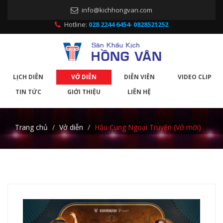
info@kichhongvan.com
Hotline:
028 2244 6454
-
0828521252
LỊCH DIỄN
VỞ DIỄN
DIỄN VIÊN
VIDEO CLIP
TIN TỨC
GIỚI THIỆU
LIÊN HỆ
Trang chủ
Vở diễn
Hậu Cung Ngoại Truyện (Vở mới)