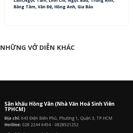
Lâm,Ngọc Tâm, Linh Chi, Ngọc Báu, Trung Anh,
Băng Tâm, Văn Đệ, Hồng Anh, Gia Bảo
NHỮNG VỞ DIỄN KHÁC
Sân khấu Hồng Vân (Nhà Văn Hoá Sinh Viên
TPHCM)
Địa chỉ:
643 Điện Biên Phủ, Phường 1, Quận 3, TP.HCM
Hotline:
028 2244 6454 - 0828521252