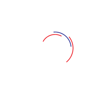
uốn Truyện Bị Đốt
Tương Đối Rối Tương
ân khấu Điện Biên Phủ
Sân khấu Điện Biên
XEM CHI TIẾT
XEM CHI TIẾT
MUA VÉ ONLINE
MUA VÉ ONLINE