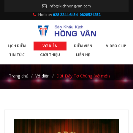
info@kichhongvan.com
Hotline:
028 2244 6454
-
0828521252
LỊCH DIỄN
VỞ DIỄN
DIỄN VIÊN
VIDEO CLIP
TIN TỨC
GIỚI THIỆU
LIÊN HỆ
Trang chủ
Vở diễn
Đứt Dây Tơ Chùng (Vở mới)