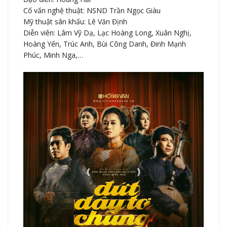
Cố vấn nghệ thuật: NSND Trần Ngọc Giàu
Mỹ thuật sân khấu: Lê Văn Định
Diễn viên: Lâm Vỹ Dạ, Lạc Hoàng Long, Xuân Nghị,
Hoàng Yến, Trúc Anh, Bùi Công Danh, Đinh Mạnh
Phúc, Minh Nga,…