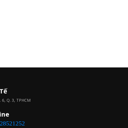
 Tế
 6, Q. 3, TPHCM
ine
828521252