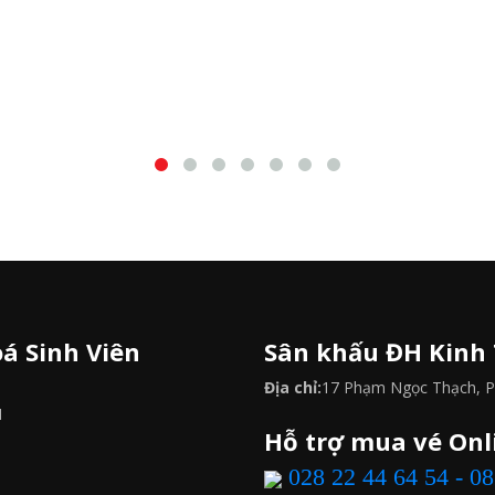
á Sinh Viên
Sân khấu ĐH Kinh
Địa chỉ:
17 Phạm Ngọc Thạch, P.
M
Hỗ trợ mua vé Onl
028 22 44 64 54 - 0