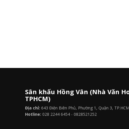
Sân khấu Hồng Vân (Nhà Văn Ho
TPHCM)
Địa chỉ:
643 Điện Biên Phủ, Phường 1, Quận 3, TP.HC
Hotline:
028 2244 6454 - 0828521252