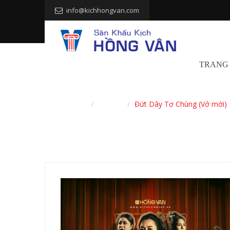
info@kichhongvan.com
TRANG
Trang chủ
Vở diễn
Đứt Dây Tơ Chùng (Vở mới)