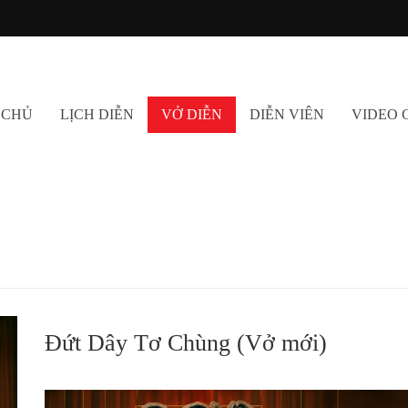
 CHỦ
LỊCH DIỄN
VỞ DIỄN
DIỄN VIÊN
VIDEO 
Đứt Dây Tơ Chùng (Vở mới)