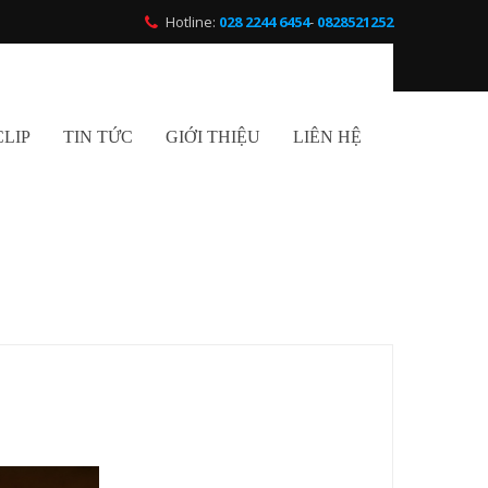
Hotline:
028 2244 6454
-
0828521252
CLIP
TIN TỨC
GIỚI THIỆU
LIÊN HỆ