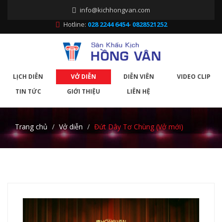
info@kichhongvan.com
Hotline:
028 2244 6454
-
0828521252
LỊCH DIỄN
VỞ DIỄN
DIỄN VIÊN
VIDEO CLIP
TIN TỨC
GIỚI THIỆU
LIÊN HỆ
Trang chủ
Vở diễn
Đứt Dây Tơ Chùng (Vở mới)