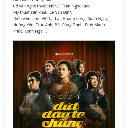
Cố vấn nghệ thuật: NSND Trần Ngọc Giàu
Mỹ thuật sân khấu: Lê Văn Định
Diễn viên: Lâm Vỹ Dạ, Lạc Hoàng Long, Xuân Nghị,
Hoàng Yến, Trúc Anh, Bùi Công Danh, Đinh Mạnh
Phúc, Minh Nga,…