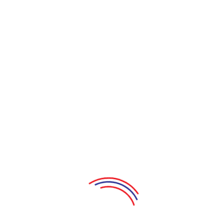
Sân khấu Điện Biên Phủ
MUA VÉ ONLINE
Bắt Cá Ba Tay
Tác giả: Nguyễn Minh Phương
Đạo diễn: NSND Hồng Vân
Thiết kế SK: Trần Đông - Văn Xinh
Chọn nhạc: Hiền Phương
GĐSX: Lê Tuấn Anh
ỐC THANH VÂN vai THU HIỀN
LÂM VỸ DẠ vai NHƯ MAI
THANH DUY vai MINH
LẠC HOÀNG LONG vai CHÚ SÁU
XUÂN NGHỊ vai MẠC ĐỊCH