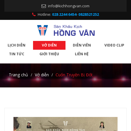
info@kichhongvan.com
Hotline:
028 2244 6454
-
0828521252
LỊCH DIỄN
VỞ DIỄN
DIỄN VIÊN
VIDEO CLIP
TIN TỨC
GIỚI THIỆU
LIÊN HỆ
Trang chủ
Vở diễn
Cuốn Truyện Bị Đốt