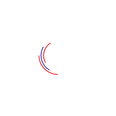
nhân cuốn bản thảo khôi phục lại bản gốc, chống lại
lòng tham của chồng mình.
Còn Hiệp, bị thương nặng, trôi dạt về vùng biển Phước
Hải, mà không biết đó là quê hương của Thắm - một
nữ chiến sĩ mà anh đã từng gặp ở dãy Trường Sơn,
cũng là người mang trong mình giọt máu duy nhất của
Vũ Lâm.
Cũng từ đó, câu chuyện về Lâm, Hiệp, Hằng, những cô
gái ở Quán Tiên Trường Sơn mới được kể lại một cách
sống động, rõ ràng...
NHỮNG VỞ DIỄN KHÁC