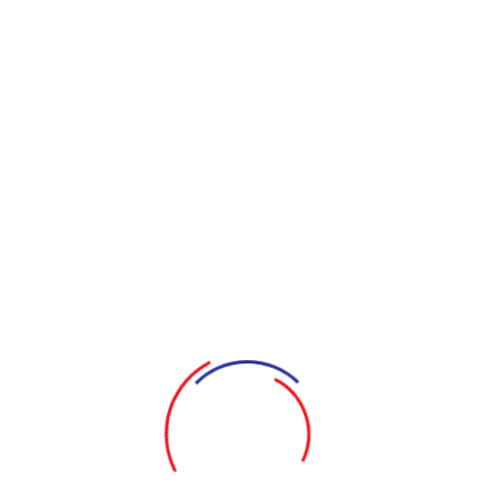
Sân khấu Điện Biên Phủ
MUA VÉ ONLINE
Đại ca mình đi đâu thế
Tác giả & Đạo diễn: Lê Nguyễn Tuấn Anh
Cố vấn nghệ thuật: NSND Hồng Vân
Chỉ đạo hành động: Bùi Công Danh
Biên đạo múa: Đông Nghi
Thiết kế sân khấu: Trần Đông - Văn Xinh
Ánh sáng: Dũng Râu
Âm nhạc: Hiền Phương
Âm thanh: Thành Hiếu
Màn hình led: Châu Nhật Tín
Follow: Minh Hy
Thiết kế poster: Đặng Phước Lộc
Thiết kế visual led: Ngô Thiên Đăng