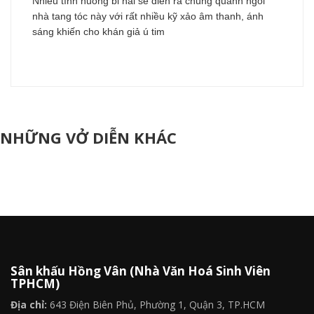
Nhiều tình huống bi hài sẽ diễn ra chung quanh ngôi
nhà tang tóc này với rất nhiều kỹ xảo âm thanh, ánh
sáng khiến cho khán giả ú tim
NHỮNG VỞ DIỄN KHÁC
Sân khấu Hồng Vân (Nhà Văn Hoá Sinh Viên
TPHCM)
Địa chỉ:
643 Điện Biên Phủ, Phường 1, Quận 3, TP.HCM