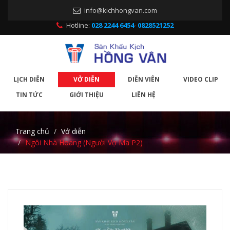
info@kichhongvan.com
Hotline:
028 2244 6454
-
0828521252
LỊCH DIỄN
VỞ DIỄN
DIỄN VIÊN
VIDEO CLIP
TIN TỨC
GIỚI THIỆU
LIÊN HỆ
Trang chủ
Vở diễn
Ngôi Nhà Hoang (Người Vợ Ma P2)