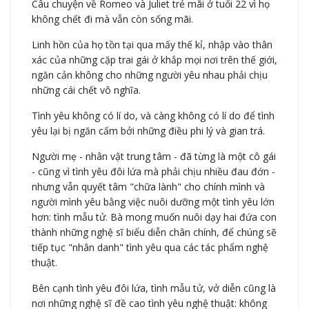
Câu chuyện về Romeo và Juliet trẻ mãi ở tuổi 22 vì họ
không chết đi mà vẫn còn sống mãi.
Linh hồn của họ tồn tại qua mấy thế kỉ, nhập vào thân
xác của những cặp trai gái ở khắp mọi nơi trên thế giới,
ngăn cản không cho những người yêu nhau phải chịu
những cái chết vô nghĩa.
Tình yêu không có lí do, và càng không có lí do để tình
yêu lại bị ngăn cấm bởi những điều phi lý và gian trá.
Người mẹ - nhân vật trung tâm - đã từng là một cô gái
- cũng vì tình yêu đôi lứa mà phải chịu nhiều đau đớn -
nhưng vẫn quyết tâm "chữa lành" cho chính mình và
người mình yêu bằng việc nuôi dưỡng một tình yêu lớn
hơn: tình mẫu tử. Bà mong muốn nuôi dạy hai đứa con
thành những nghệ sĩ biểu diễn chân chính, để chúng sẽ
tiếp tục "nhân danh" tình yêu qua các tác phẩm nghệ
thuật.
Bên cạnh tình yêu đôi lứa, tình mẫu tử, vở diễn cũng là
nơi những nghệ sĩ đề cao tình yêu nghệ thuật: không