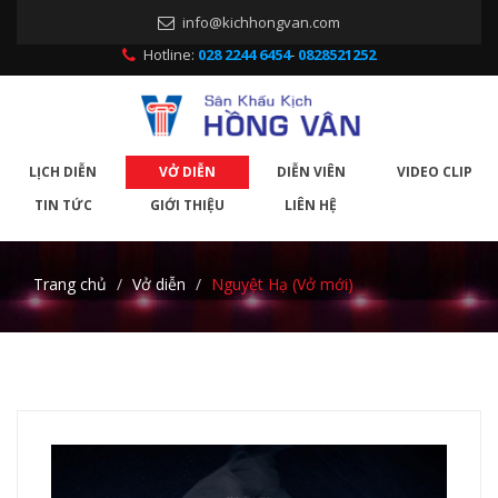
info@kichhongvan.com
Hotline:
028 2244 6454
-
0828521252
LỊCH DIỄN
VỞ DIỄN
DIỄN VIÊN
VIDEO CLIP
TIN TỨC
GIỚI THIỆU
LIÊN HỆ
Trang chủ
Vở diễn
Nguyệt Hạ (Vở mới)