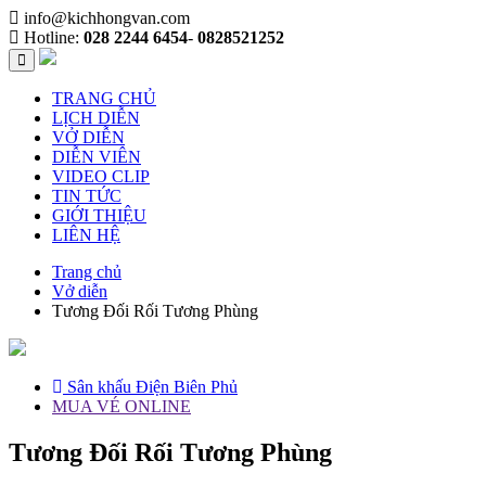
info@kichhongvan.com
Hotline:
028 2244 6454
-
0828521252
TRANG CHỦ
LỊCH DIỄN
VỞ DIỄN
DIỄN VIÊN
VIDEO CLIP
TIN TỨC
GIỚI THIỆU
LIÊN HỆ
Trang chủ
Vở diễn
Tương Đối Rối Tương Phùng
Sân khấu Điện Biên Phủ
MUA VÉ ONLINE
Tương Đối Rối Tương Phùng