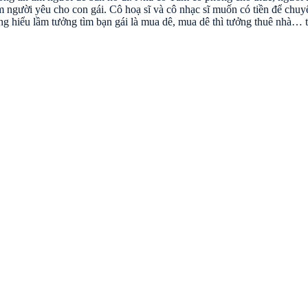
m người yêu cho con gái. Cô hoạ sĩ và cô nhạc sĩ muốn có tiền để chu
hững hiểu lầm tưởng tìm bạn gái là mua dê, mua dê thì tưởng thuê nhà…