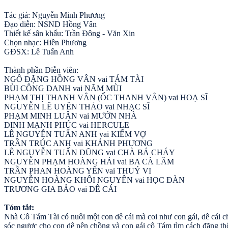
Tác giả: Nguyễn Minh Phương
Đạo diễn: NSND Hồng Vân
Thiết kế sân khấu: Trần Đông - Văn Xin
Chọn nhạc: Hiền Phương
GĐSX: Lê Tuấn Anh
Thành phần Diễn viên:
NGÔ ĐẶNG HỒNG VÂN vai TÁM TÀI
BÙI CÔNG DANH vai NĂM MÙI
PHẠM THỊ THANH VÂN (ỐC THANH VÂN) vai HOẠ SĨ
NGUYỄN LÊ UYÊN THẢO vai NHẠC SĨ
PHẠM MINH LUÂN vai MƯỚN NHÀ
ĐINH MẠNH PHÚC vai HERCULE
LÊ NGUYỄN TUẤN ANH vai KIẾM VỢ
TRẦN TRÚC ANH vai KHÁNH PHƯƠNG
LÊ NGUYỄN TUẤN DŨNG vai CHÀ BÁ CHÁY
NGUYỄN PHẠM HOÀNG HẢI vai BA CÀ LĂM
TRẦN PHAN HOÀNG YẾN vai THUÝ VI
NGUYỄN HOÀNG KHÔI NGUYÊN vai HỌC ĐÀN
TRƯƠNG GIA BẢO vai DÊ CÁI
Tóm tắt:
Nhà Cô Tám Tài có nuôi một con dê cái mà coi như con gái, dê cái c
sóc ngược cho con dê nên chồng và con gái cô Tám tìm cách đăng thô