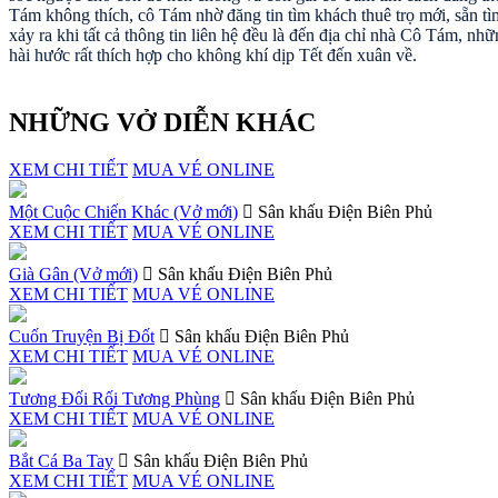
Tám không thích, cô Tám nhờ đăng tin tìm khách thuê trọ mới, sẵn tì
xảy ra khi tất cả thông tin liên hệ đều là đến địa chỉ nhà Cô Tám, n
hài hước rất thích hợp cho không khí dịp Tết đến xuân về.
NHỮNG VỞ DIỄN KHÁC
XEM CHI TIẾT
MUA VÉ ONLINE
Một Cuộc Chiến Khác (Vở mới)
Sân khấu Điện Biên Phủ
XEM CHI TIẾT
MUA VÉ ONLINE
Già Gân (Vở mới)
Sân khấu Điện Biên Phủ
XEM CHI TIẾT
MUA VÉ ONLINE
Cuốn Truyện Bị Đốt
Sân khấu Điện Biên Phủ
XEM CHI TIẾT
MUA VÉ ONLINE
Tương Đối Rối Tương Phùng
Sân khấu Điện Biên Phủ
XEM CHI TIẾT
MUA VÉ ONLINE
Bắt Cá Ba Tay
Sân khấu Điện Biên Phủ
XEM CHI TIẾT
MUA VÉ ONLINE