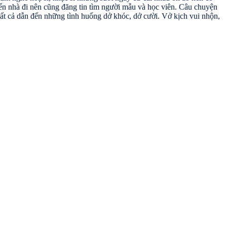
yển nhà đi nên cũng đăng tin tìm người mẫu và học viên. Câu chuyện
 tất cả dẫn đến những tình huống dở khóc, dở cười. Vở kịch vui nhộn,