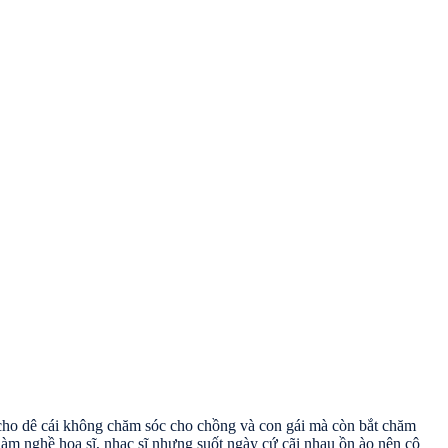
 cho dê cái không chăm sóc cho chồng và con gái mà còn bắt chăm
àm nghề hoạ sĩ, nhạc sĩ nhưng suốt ngày cứ cãi nhau ồn ào nên cô