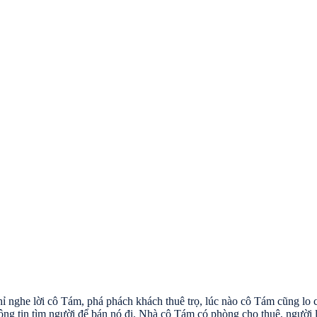
hỉ nghe lời cô Tám, phá phách khách thuê trọ, lúc nào cô Tám cũng lo
ng tin tìm người để bán nó đi. Nhà cô Tám có phòng cho thuê, người l