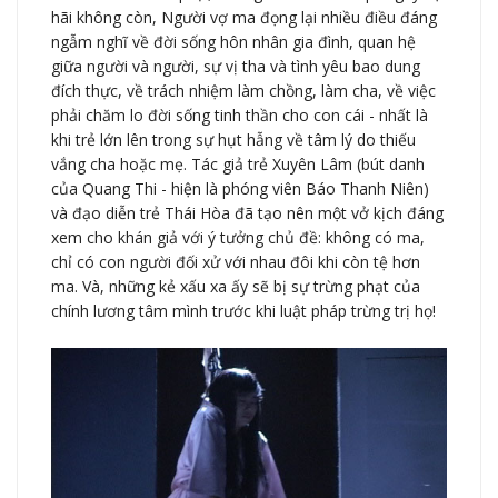
hãi không còn, Người vợ ma đọng lại nhiều điều đáng
ngẫm nghĩ về đời sống hôn nhân gia đình, quan hệ
giữa người và người, sự vị tha và tình yêu bao dung
đích thực, về trách nhiệm làm chồng, làm cha, về việc
phải chăm lo đời sống tinh thần cho con cái - nhất là
khi trẻ lớn lên trong sự hụt hẫng về tâm lý do thiếu
vắng cha hoặc mẹ. Tác giả trẻ Xuyên Lâm (bút danh
của Quang Thi - hiện là phóng viên Báo Thanh Niên)
và đạo diễn trẻ Thái Hòa đã tạo nên một vở kịch đáng
xem cho khán giả với ý tưởng chủ đề: không có ma,
chỉ có con người đối xử với nhau đôi khi còn tệ hơn
ma. Và, những kẻ xấu xa ấy sẽ bị sự trừng phạt của
chính lương tâm mình trước khi luật pháp trừng trị họ!