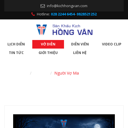
info@kichhongvan.com
Hotline:
028 2244 6454
-
0828521252
LỊCH DIỄN
VỞ DIỄN
DIỄN VIÊN
VIDEO CLIP
TIN TỨC
GIỚI THIỆU
LIÊN HỆ
Trang chủ
Vở diễn
Người Vợ Ma