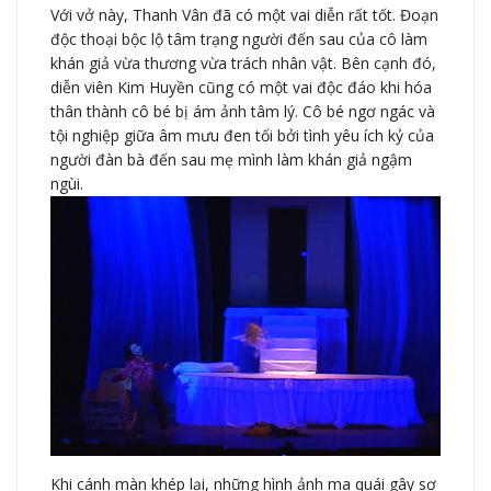
Với vở này, Thanh Vân đã có một vai diễn rất tốt. Đoạn
độc thoại bộc lộ tâm trạng người đến sau của cô làm
khán giả vừa thương vừa trách nhân vật. Bên cạnh đó,
diễn viên Kim Huyền cũng có một vai độc đáo khi hóa
thân thành cô bé bị ám ảnh tâm lý. Cô bé ngơ ngác và
tội nghiệp giữa âm mưu đen tối bởi tình yêu ích kỷ của
người đàn bà đến sau mẹ mình làm khán giả ngậm
ngùi.
Khi cánh màn khép lại, những hình ảnh ma quái gây sợ