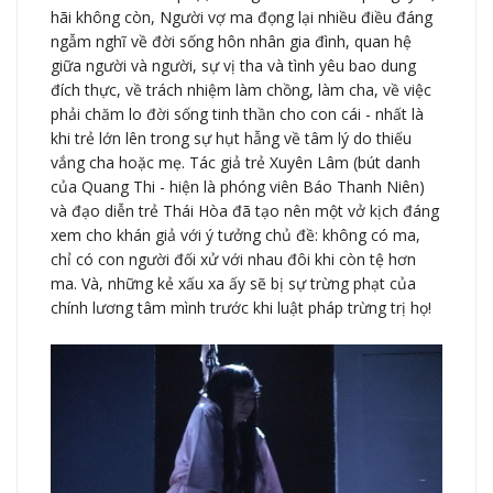
hãi không còn, Người vợ ma đọng lại nhiều điều đáng
ngẫm nghĩ về đời sống hôn nhân gia đình, quan hệ
giữa người và người, sự vị tha và tình yêu bao dung
đích thực, về trách nhiệm làm chồng, làm cha, về việc
phải chăm lo đời sống tinh thần cho con cái - nhất là
khi trẻ lớn lên trong sự hụt hẫng về tâm lý do thiếu
vắng cha hoặc mẹ. Tác giả trẻ Xuyên Lâm (bút danh
của Quang Thi - hiện là phóng viên Báo Thanh Niên)
và đạo diễn trẻ Thái Hòa đã tạo nên một vở kịch đáng
xem cho khán giả với ý tưởng chủ đề: không có ma,
chỉ có con người đối xử với nhau đôi khi còn tệ hơn
ma. Và, những kẻ xấu xa ấy sẽ bị sự trừng phạt của
chính lương tâm mình trước khi luật pháp trừng trị họ!