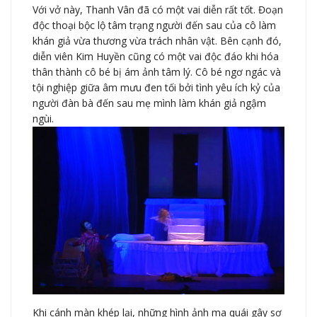
Với vở này, Thanh Vân đã có một vai diễn rất tốt. Đoạn
độc thoại bộc lộ tâm trạng người đến sau của cô làm
khán giả vừa thương vừa trách nhân vật. Bên cạnh đó,
diễn viên Kim Huyền cũng có một vai độc đáo khi hóa
thân thành cô bé bị ám ảnh tâm lý. Cô bé ngơ ngác và
tội nghiệp giữa âm mưu đen tối bởi tình yêu ích kỷ của
người đàn bà đến sau mẹ mình làm khán giả ngậm
ngùi.
Khi cánh màn khép lại, những hình ảnh ma quái gây sợ