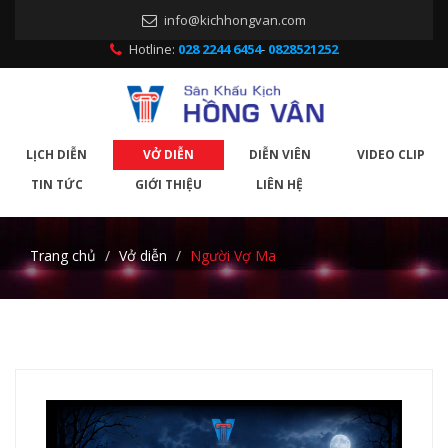
info@kichhongvan.com
Hotline:
028 2244 6454
-
0828521252
LỊCH DIỄN
VỞ DIỄN
DIỄN VIÊN
VIDEO CLIP
TIN TỨC
GIỚI THIỆU
LIÊN HỆ
Trang chủ
Vở diễn
Người Vợ Ma