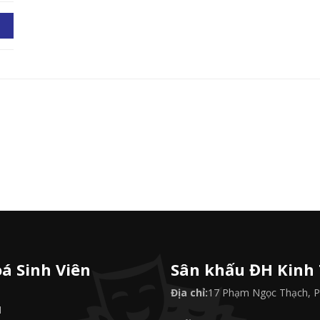
á Sinh Viên
Sân khấu ĐH Kinh
Địa chỉ:
17 Phạm Ngọc Thạch, P.
M