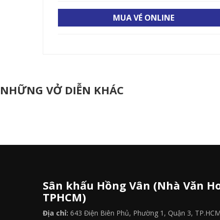
MUA VÉ ONLINE
NHỮNG VỞ DIỄN KHÁC
Sân khấu Hồng Vân (Nhà Văn Ho
TPHCM)
Địa chỉ:
643 Điện Biên Phủ, Phường 1, Quận 3, TP.HC