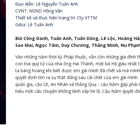
Đạo diễn: Lê Nguyễn Tuấn Anh
CVNT: NSND Hồng Vân
Thiết kế và thực hiện trang trí: Cty VTTM
Gdsx: Lê Tuấn Anh
Bùi Công Danh, Tuấn Anh, Tuấn Dũng, Lê Lộc, Hoàng Hả
Sao Mai, Ngọc Tâm, Duy Chương, Thắng Minh, Nu Phạ
Vào những năm thời kỳ Pháp thuộc, vẫn còn những gia đình th
con trai quý tử của nhà ông Hai Thành, một bá Hộ giàu nhất 
ta bàng hoàng khi biết được em gái mình đã chết và má mình
quyết định tìm ra sự thật đằng sau cái chết của em gái mìn
quản gia, cậu Út, An Nhàn và thằng Quạ - cậu Năm gặp phải n
hiệu một câu chuyện không lành sắp hé lộ. Cậu Năm quyết địn