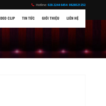
Hotline:
028 2244 6454
-
0828521252
IDEO CLIP
TIN TỨC
GIỚI THIỆU
LIÊN HỆ