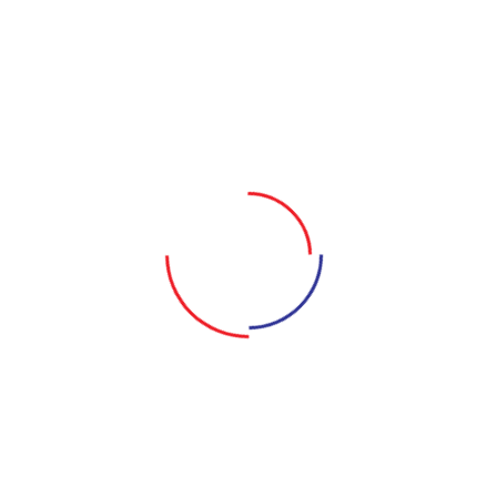
Vào những năm thời kỳ Pháp thuộc, vẫn còn những gia
đình thành kiến trọng nam khinh nữ. Cậu 5, là một cậu
con trai quý tử của nhà ông Hai Thành, một bá Hộ giàu
nhất tỉnh Vĩnh Long. Sau 8 năm đi học bên Tây về, cậu
ta bàng hoàng khi biết được em gái mình đã chết và
má mình bà Út Mươi cũng vì vậy mà phát điên. Cậu ta
quyết định tìm ra sự thật đằng sau cái chết của em gái
mình. Cùng với những người làm trong nhà như ông
Hào quản gia, cậu Út, An Nhàn và thằng Quạ - cậu
Năm gặp phải những điều kì lạ và tâm linh trong nhà,
như báo hiệu một câu chuyện không lành sắp hé lộ.
Cậu Năm quyết định dùng mọi cách để lôi tên hung
thủ ra ánh sáng.
NHỮNG VỞ DIỄN KHÁC