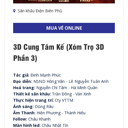
Sân khấu Điện Biên Phủ
MUA VÉ ONLINE
3D Cung Tâm Kế (Xóm Trọ 3D
Phần 3)
Tác giả:
Đinh Mạnh Phúc
Đạo diễn:
NSND Hồng Vân - Lê Nguyễn Tuấn Anh
Hoá trang:
Nguyễn Chí Tâm - Hà Minh Quân
Thiết kế sân khấu:
Trần Đông - Văn Xinh
Thực hiện trang trí:
Cty VTTM
Ánh sáng:
Dũng Râu
Âm Thanh:
Hiền Phương - Thành Hiếu
Follow:
Châu Khanh
Màn hình led:
Châu Nhật Tín