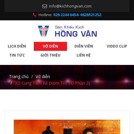
info@kichhongvan.com
Hotline:
028 2244 6454
-
0828521252
LỊCH DIỄN
VỞ DIỄN
DIỄN VIÊN
VIDEO CLIP
TIN TỨC
GIỚI THIỆU
LIÊN HỆ
Trang chủ
Vở diễn
3D Cung Tâm Kế (Xóm Trọ 3D Phần 3)