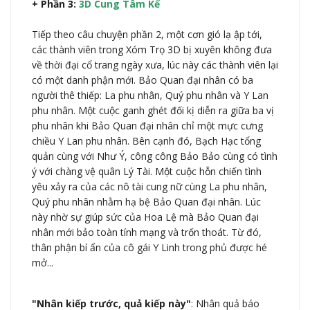
+ Phần 3:
3D Cung Tâm Kế
Tiếp theo câu chuyện phần 2, một cơn gió lạ ập tới,
các thành viên trong Xóm Trọ 3D bị xuyên không đưa
về thời đại cổ trang ngày xưa, lúc này các thành viên lại
có một danh phận mới. Bảo Quan đại nhân có ba
người thê thiếp: La phu nhân, Quý phu nhân và Y Lan
phu nhân. Một cuộc ganh ghét đối kị diễn ra giữa ba vị
phu nhân khi Bảo Quan đại nhân chỉ một mực cưng
chiều Y Lan phu nhân. Bên cạnh đó, Bạch Hạc tổng
quản cùng với Như Ý, công công Bảo Bảo cùng có tình
ý với chàng vệ quân Lý Tài. Một cuộc hỗn chiến tình
yêu xảy ra của các nô tài cung nữ cùng La phu nhân,
Quý phu nhân nhằm hạ bệ Bảo Quan đại nhân. Lúc
này nhờ sự giúp sức của Hoa Lệ mà Bảo Quan đại
nhân mới bảo toàn tính mạng và trốn thoát. Từ đó,
thân phận bí ẩn của cô gái Y Linh trong phủ được hé
mở...
"Nhân kiếp trước, quả kiếp này"
: Nhân quả báo