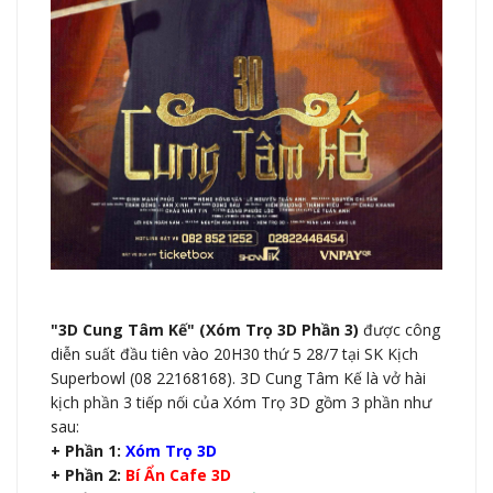
"3D Cung Tâm Kế" (Xóm Trọ 3D Phần 3)
được công
diễn suất đầu tiên vào 20H30 thứ 5 28/7 tại SK Kịch
Superbowl (
08 22168168
). 3D Cung Tâm Kế là vở hài
kịch phần 3 tiếp nối của Xóm Trọ 3D gồm 3 phần như
sau:
+ Phần 1:
Xóm Trọ 3D
+ Phần 2:
Bí Ẩn Cafe 3D